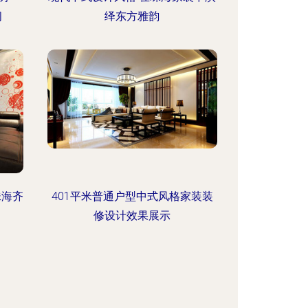
间
绎东方雅韵
珠海齐
401平米普通户型中式风格家装装
修设计效果展示