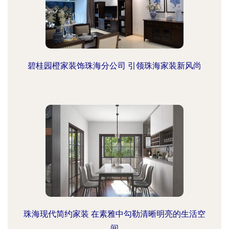
碧桂园橙家装饰珠海分公司 引领珠海家装新风尚
珠海现代简约家装 在素雅中勾勒清晰明亮的生活空
间